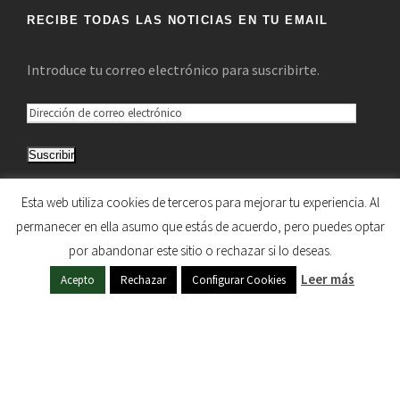
RECIBE TODAS LAS NOTICIAS EN TU EMAIL
Introduce tu correo electrónico para suscribirte.
D
i
Suscribir
r
e
Únete a otros 5.033 suscriptores
Esta web utiliza cookies de terceros para mejorar tu experiencia. Al
c
permanecer en ella asumo que estás de acuerdo, pero puedes optar
c
por abandonar este sitio o rechazar si lo deseas.
i
HERMANDAD DE NUESTRA SEÑORA DEL SOL © 1997
ó
Leer más
Acepto
Rechazar
Configurar Cookies
- 2020. TODOS LOS DERECHOS RESERVADOS
n
d
e
c
o