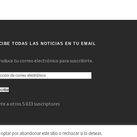
CIBE TODAS LAS NOTICIAS EN TU EMAIL
roduce tu correo electrónico para suscribirte.
cribir
te a otros 5.033 suscriptores
optar por abandonar este sitio o rechazar si lo deseas.