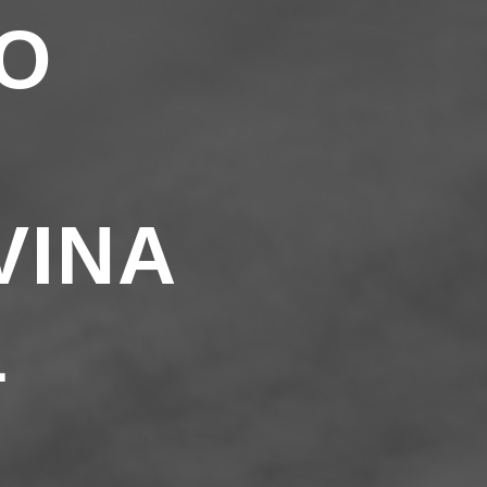
O
VINA
1