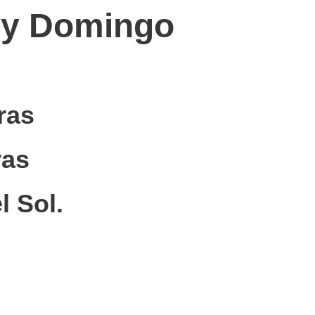
 y Domingo
ras
ras
l Sol.