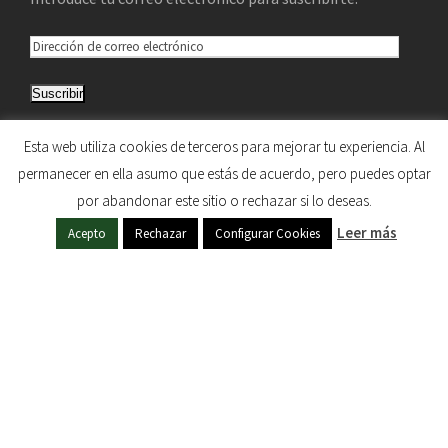
D
i
Suscribir
r
e
Únete a otros 5.033 suscriptores
Esta web utiliza cookies de terceros para mejorar tu experiencia. Al
c
permanecer en ella asumo que estás de acuerdo, pero puedes optar
c
por abandonar este sitio o rechazar si lo deseas.
i
HERMANDAD DE NUESTRA SEÑORA DEL SOL © 1997
Leer más
ó
Acepto
Rechazar
Configurar Cookies
- 2020. TODOS LOS DERECHOS RESERVADOS
n
d
e
c
o
r
r