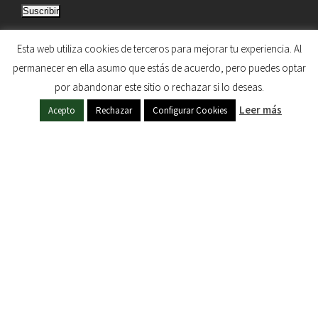
Suscribir
r
e
Únete a otros 5.033 suscriptores
Esta web utiliza cookies de terceros para mejorar tu experiencia. Al
c
permanecer en ella asumo que estás de acuerdo, pero puedes optar
c
por abandonar este sitio o rechazar si lo deseas.
i
HERMANDAD DE NUESTRA SEÑORA DEL SOL © 1997
ó
Leer más
Acepto
Rechazar
Configurar Cookies
- 2020. TODOS LOS DERECHOS RESERVADOS
n
d
e
c
o
r
r
e
o
e