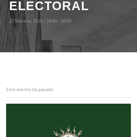
ELECTORAL
27 febrero, 2020 / 18:00
-
20:00
« All Eventos
Even
Este evento ha pasado.