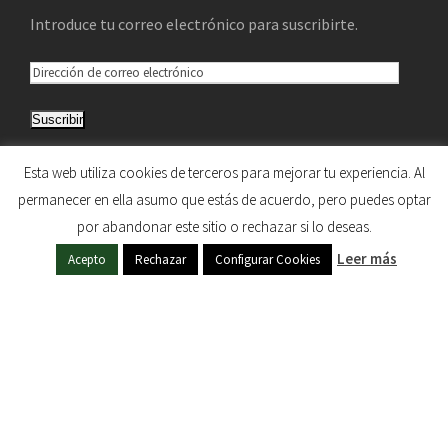
Introduce tu correo electrónico para suscribirte.
D
i
Suscribir
r
e
Únete a otros 5.033 suscriptores
Esta web utiliza cookies de terceros para mejorar tu experiencia. Al
c
permanecer en ella asumo que estás de acuerdo, pero puedes optar
c
por abandonar este sitio o rechazar si lo deseas.
i
HERMANDAD DE NUESTRA SEÑORA DEL SOL © 1997
Leer más
ó
Acepto
Rechazar
Configurar Cookies
- 2020. TODOS LOS DERECHOS RESERVADOS
n
d
e
c
o
r