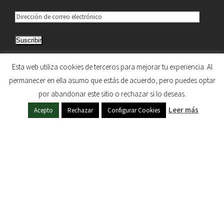
D
i
Suscribir
r
e
Únete a otros 5.033 suscriptores
Esta web utiliza cookies de terceros para mejorar tu experiencia. Al
c
permanecer en ella asumo que estás de acuerdo, pero puedes optar
c
por abandonar este sitio o rechazar si lo deseas.
i
HERMANDAD DE NUESTRA SEÑORA DEL SOL © 1997
Leer más
ó
Acepto
Rechazar
Configurar Cookies
- 2020. TODOS LOS DERECHOS RESERVADOS
n
d
e
c
o
r
r
e