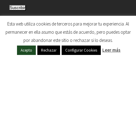
i
Suscribir
r
e
Únete a otros 5.033 suscriptores
Esta web utiliza cookies de terceros para mejorar tu experiencia. Al
c
permanecer en ella asumo que estás de acuerdo, pero puedes optar
c
por abandonar este sitio o rechazar si lo deseas.
i
HERMANDAD DE NUESTRA SEÑORA DEL SOL © 1997
ó
Leer más
Acepto
Rechazar
Configurar Cookies
- 2020. TODOS LOS DERECHOS RESERVADOS
n
d
e
c
o
r
r
e
o
e