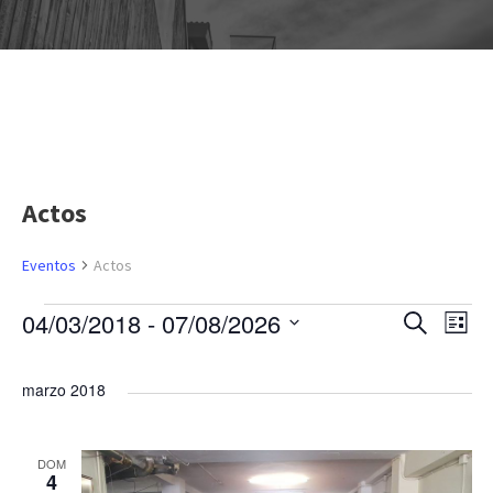
Even
Actos
Eventos
Actos
E
04/03/2018
 - 
07/08/2026
N
N
B
L
u
S
i
s
a
v
a
s
e
c
marzo 2018
t
a
v
l
a
e
v
r
e
e
DOM
c
n
e
4