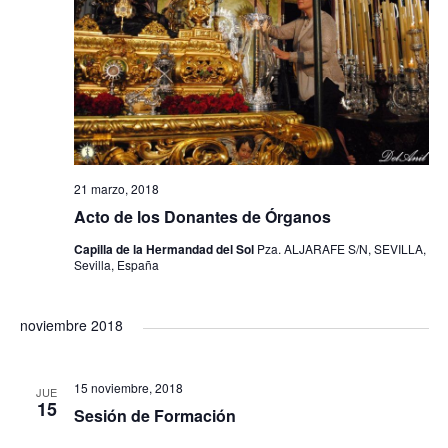
s
ú
t
s
a
q
s
u
d
21 marzo, 2018
e
e
Acto de los Donantes de Órganos
Capilla de la Hermandad del Sol
Pza. ALJARAFE S/N, SEVILLA,
E
d
Sevilla, España
v
a
noviembre 2018
e
y
n
15 noviembre, 2018
JUE
v
15
Sesión de Formación
t