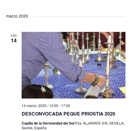
n
marzo 2020
t
SÁB
o
14
s
14 marzo, 2020 / 12:00
-
17:00
DESCONVOCADA PEQUE PRIOSTIA 2020
Capilla de la Hermandad del Sol
Pza. ALJARAFE S/N, SEVILLA,
Sevilla, España