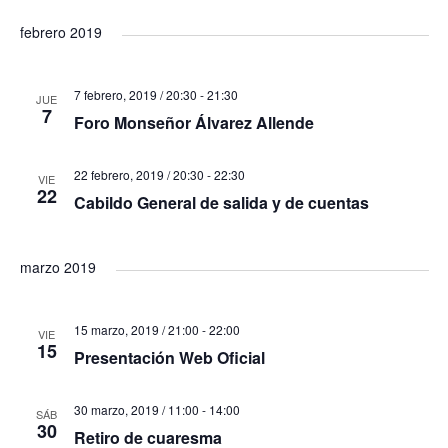
i
o
febrero 2019
s
7 febrero, 2019 / 20:30
-
21:30
t
JUE
7
Foro Monseñor Álvarez Allende
a
22 febrero, 2019 / 20:30
-
22:30
VIE
22
s
Cabildo General de salida y de cuentas
d
marzo 2019
e
15 marzo, 2019 / 21:00
-
22:00
VIE
E
15
Presentación Web Oficial
v
30 marzo, 2019 / 11:00
-
14:00
SÁB
30
e
Retiro de cuaresma