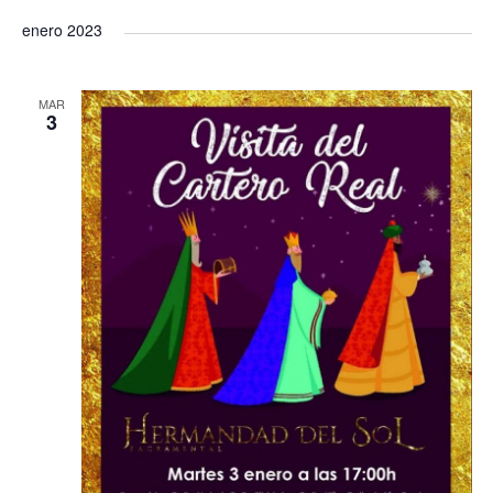
a
d
enero 2023
o
MAR
3