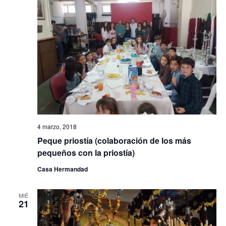
c
g
t
g
i
a
o
o
a
n
c
a
s
c
i
r
f
i
ó
e
c
ó
n
h
4 marzo, 2018
d
n
Peque priostía (colaboración de los más
a
pequeños con la priostía)
.
e
d
Casa Hermandad
v
e
MIÉ
i
21
b