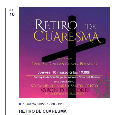
c
a
d
JUE
10
o
D
10 marzo, 2022 / 19:00
-
19:30
e
RETIRO DE CUARESMA
s