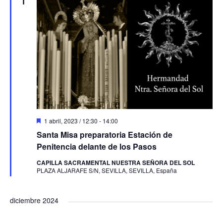
1
D
1 abril, 2023 / 12:30
-
14:00
e
Santa Misa preparatoria Estación de
s
t
Penitencia delante de los Pasos
a
c
CAPILLA SACRAMENTAL NUESTRA SEÑORA DEL SOL
a
PLAZA ALJARAFE S/N, SEVILLA, SEVILLA, España
d
o
diciembre 2024