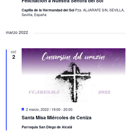
Felicitación a Nuestra Señora del Sol
Capilla de la Hermandad del Sol
Pza. ALJARAFE S/N, SEVILLA,
Sevilla, España
marzo 2022
MIÉ
2
D
2 marzo, 2022 / 19:00
-
20:00
e
Santa Misa Miércoles de Ceniza
s
t
Parroquia San Diego de Alcalá
a