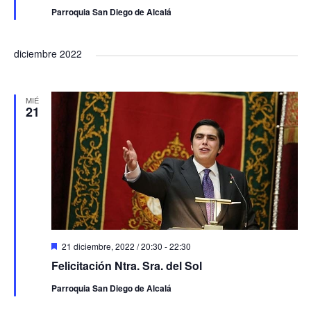
t
Parroquia San Diego de Alcalá
a
c
a
d
diciembre 2022
o
MIÉ
21
D
21 diciembre, 2022 / 20:30
-
22:30
e
Felicitación Ntra. Sra. del Sol
s
t
Parroquia San Diego de Alcalá
a
c